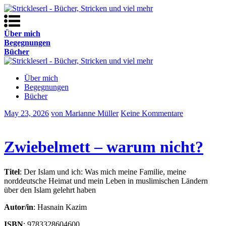
Über mich
Begegnungen
Bücher
Über mich
Begegnungen
Bücher
May 23, 2026
von Marianne Müller
Keine Kommentare
Zwiebelmett – warum nicht?
Titel
: Der Islam und ich: Was mich meine Familie, meine
norddeutsche Heimat und mein Leben in muslimischen Ländern
über den Islam gelehrt haben
Autor/in
: Hasnain Kazim
ISBN
: 9783328604600