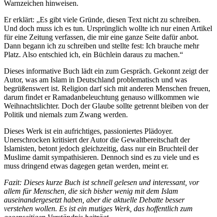
Warnzeichen hinweisen.
Er erklärt: „Es gibt viele Gründe, diesen Text nicht zu schreiben.
Und doch muss ich es tun. Ursprünglich wollte ich nur einen Artikel
für eine Zeitung verfassen, die mir eine ganze Seite dafür anbot.
Dann begann ich zu schreiben und stellte fest: Ich brauche mehr
Platz. Also entschied ich, ein Büchlein daraus zu machen.“
Dieses informative Buch lädt ein zum Gespräch. Gekonnt zeigt der
Autor, was am Islam in Deutschland problematisch und was
begrüßenswert ist. Religion darf sich mit anderen Menschen freuen,
darum findet er Ramadanbeleuchtung genauso willkommen wie
Weihnachtslichter. Doch der Glaube sollte getrennt bleiben von der
Politik und niemals zum Zwang werden.
Dieses Werk ist ein aufrichtiges, passioniertes Plädoyer.
Unerschrocken kritisiert der Autor die Gewaltbereitschaft der
Islamisten, betont jedoch gleichzeitig, dass nur ein Bruchteil der
Muslime damit sympathisieren. Dennoch sind es zu viele und es
muss dringend etwas dagegen getan werden, meint er.
Fazit: Dieses kurze Buch ist schnell gelesen und interessant, vor
allem für Menschen, die sich bisher wenig mit dem Islam
auseinandergesetzt haben, aber die aktuelle Debatte besser
verstehen wollen. Es ist ein mutiges Werk, das hoffentlich zum