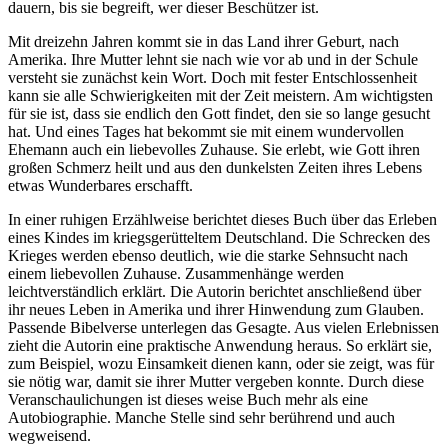
dauern, bis sie begreift, wer dieser Beschützer ist.
Mit dreizehn Jahren kommt sie in das Land ihrer Geburt, nach
Amerika. Ihre Mutter lehnt sie nach wie vor ab und in der Schule
versteht sie zunächst kein Wort. Doch mit fester Entschlossenheit
kann sie alle Schwierigkeiten mit der Zeit meistern. Am wichtigsten
für sie ist, dass sie endlich den Gott findet, den sie so lange gesucht
hat. Und eines Tages hat bekommt sie mit einem wundervollen
Ehemann auch ein liebevolles Zuhause. Sie erlebt, wie Gott ihren
großen Schmerz heilt und aus den dunkelsten Zeiten ihres Lebens
etwas Wunderbares erschafft.
In einer ruhigen Erzählweise berichtet dieses Buch über das Erleben
eines Kindes im kriegsgerütteltem Deutschland. Die Schrecken des
Krieges werden ebenso deutlich, wie die starke Sehnsucht nach
einem liebevollen Zuhause. Zusammenhänge werden
leichtverständlich erklärt. Die Autorin berichtet anschließend über
ihr neues Leben in Amerika und ihrer Hinwendung zum Glauben.
Passende Bibelverse unterlegen das Gesagte. Aus vielen Erlebnissen
zieht die Autorin eine praktische Anwendung heraus. So erklärt sie,
zum Beispiel, wozu Einsamkeit dienen kann, oder sie zeigt, was für
sie nötig war, damit sie ihrer Mutter vergeben konnte. Durch diese
Veranschaulichungen ist dieses weise Buch mehr als eine
Autobiographie. Manche Stelle sind sehr berührend und auch
wegweisend.