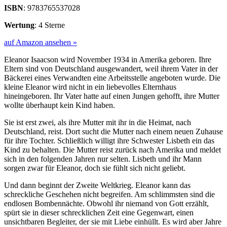
ISBN
: 9783765537028
Wertung
: 4 Sterne
auf Amazon ansehen »
Eleanor Isaacson wird November 1934 in Amerika geboren. Ihre
Eltern sind von Deutschland ausgewandert, weil ihrem Vater in der
Bäckerei eines Verwandten eine Arbeitsstelle angeboten wurde. Die
kleine Eleanor wird nicht in ein liebevolles Elternhaus
hineingeboren. Ihr Vater hatte auf einen Jungen gehofft, ihre Mutter
wollte überhaupt kein Kind haben.
Sie ist erst zwei, als ihre Mutter mit ihr in die Heimat, nach
Deutschland, reist. Dort sucht die Mutter nach einem neuen Zuhause
für ihre Tochter. Schließlich willigt ihre Schwester Lisbeth ein das
Kind zu behalten. Die Mutter reist zurück nach Amerika und meldet
sich in den folgenden Jahren nur selten. Lisbeth und ihr Mann
sorgen zwar für Eleanor, doch sie fühlt sich nicht geliebt.
Und dann beginnt der Zweite Weltkrieg. Eleanor kann das
schreckliche Geschehen nicht begreifen. Am schlimmsten sind die
endlosen Bombennächte. Obwohl ihr niemand von Gott erzählt,
spürt sie in dieser schrecklichen Zeit eine Gegenwart, einen
unsichtbaren Begleiter, der sie mit Liebe einhüllt. Es wird aber Jahre