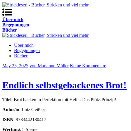
Über mich
Begegnungen
Bücher
Über mich
Begegnungen
Bücher
May 25, 2025
von Marianne Müller
Keine Kommentare
Endlich selbstgebackenes Brot!
Titel
: Brot backen in Perfektion mit Hefe - Das Plötz-Prinzip!
Autor/in
: Lutz Geißler
ISBN
: 9783442180417
Wertung
: 5 Sterne