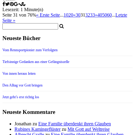
Lesezeit: 1 Minute(n)
Seite 31 von 76%
« Erste Seite
...
10
20
«
30
31
32
33
»
40
50
60
...
Letzte
Seite »
Neueste Bücher
Vom Rennsportpionier zum Verfolgten
Tiefsinnige Gedanken aus einer Gefängniszelle
Von innen heraus leiten
Den Alltag vor Gott bringen
Jetzt geht’s erst richtig los
Neueste Kommentare
Jonathan
zu
Eine Familie überdenkt ihren Glauben
Rubines Kamingeflüster
zu
Mit Gott auf Weltreise
Albrecht Gralle
zu
Eine Familie überdenkt ihren Glauben