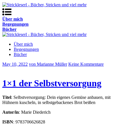
Über mich
Begegnungen
Bücher
Über mich
Begegnungen
Bücher
May 10, 2022
von Marianne Müller
Keine Kommentare
1×1 der Selbstversorgung
Titel
: Selbstversorgung: Dein eigenes Gemüse anbauen, mit
Hühnern kuscheln, in selbstgebackenes Brot beißen
Autor/in
: Marie Diederich
ISBN
: 9783706626828