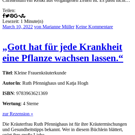
Christentum ein Relikt aus vergangenen Zeiten ist. Es passt nicht…
Teilen:
Lesezeit: 1 Minute(n)
March 10, 2022
von Marianne Müller
Keine Kommentare
„Gott hat für jede Krankheit
eine Pflanze wachsen lassen.“
Titel
: Kleine Frauenkräuterkunde
Autor/in
: Ruth Pfennighaus und Katja Hogh
ISBN
: 9783963621369
Wertung
: 4 Sterne
zur Rezension »
Die Kräuterfrau Ruth Pfennighaus ist für ihre Kräutermischungen
und Gesundheitstipps bekannt. Wer in diesem Büchlein blättert,
spürt ihre große Liebe…