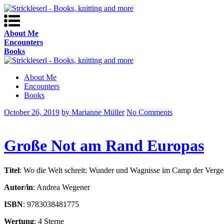
About Me
Encounters
Books
About Me
Encounters
Books
October 26, 2019
by Marianne Müller
No Comments
Große Not am Rand Europas
Titel
: Wo die Welt schreit: Wunder und Wagnisse im Camp der Verg
Autor/in
: Andrea Wegener
ISBN
: 9783038481775
Wertung
: 4 Sterne