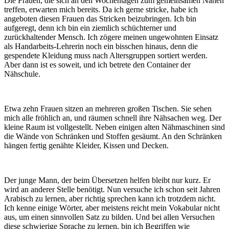
Die Frauen, die sich an den Wochentagen zum gemeinsamen Nähen
treffen, erwarten mich bereits. Da ich gerne stricke, habe ich
angeboten diesen Frauen das Stricken beizubringen. Ich bin
aufgeregt, denn ich bin ein ziemlich schüchterner und
zurückhaltender Mensch. Ich zögere meinen ungewohnten Einsatz
als Handarbeits-Lehrerin noch ein bisschen hinaus, denn die
gespendete Kleidung muss nach Altersgruppen sortiert werden.
Aber dann ist es soweit, und ich betrete den Container der
Nähschule.
Etwa zehn Frauen sitzen an mehreren großen Tischen. Sie sehen
mich alle fröhlich an, und räumen schnell ihre Nähsachen weg. Der
kleine Raum ist vollgestellt. Neben einigen alten Nähmaschinen sind
die Wände von Schränken und Stoffen gesäumt. An den Schränken
hängen fertig genähte Kleider, Kissen und Decken.
Der junge Mann, der beim Übersetzen helfen bleibt nur kurz. Er
wird an anderer Stelle benötigt. Nun versuche ich schon seit Jahren
Arabisch zu lernen, aber richtig sprechen kann ich trotzdem nicht.
Ich kenne einige Wörter, aber meistens reicht mein Vokabular nicht
aus, um einen sinnvollen Satz zu bilden. Und bei allen Versuchen
diese schwierige Sprache zu lernen, bin ich Begriffen wie