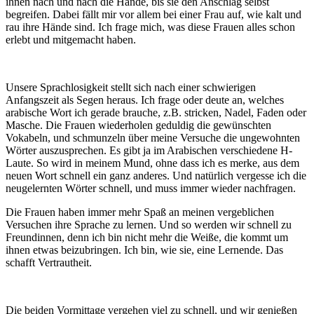
ihnen nach und nach die Hände, bis sie den Anschlag selbst
begreifen. Dabei fällt mir vor allem bei einer Frau auf, wie kalt und
rau ihre Hände sind. Ich frage mich, was diese Frauen alles schon
erlebt und mitgemacht haben.
Unsere Sprachlosigkeit stellt sich nach einer schwierigen
Anfangszeit als Segen heraus. Ich frage oder deute an, welches
arabische Wort ich gerade brauche, z.B. stricken, Nadel, Faden oder
Masche. Die Frauen wiederholen geduldig die gewünschten
Vokabeln, und schmunzeln über meine Versuche die ungewohnten
Wörter auszusprechen. Es gibt ja im Arabischen verschiedene H-
Laute. So wird in meinem Mund, ohne dass ich es merke, aus dem
neuen Wort schnell ein ganz anderes. Und natürlich vergesse ich die
neugelernten Wörter schnell, und muss immer wieder nachfragen.
Die Frauen haben immer mehr Spaß an meinen vergeblichen
Versuchen ihre Sprache zu lernen. Und so werden wir schnell zu
Freundinnen, denn ich bin nicht mehr die Weiße, die kommt um
ihnen etwas beizubringen. Ich bin, wie sie, eine Lernende. Das
schafft Vertrautheit.
Die beiden Vormittage vergehen viel zu schnell, und wir genießen